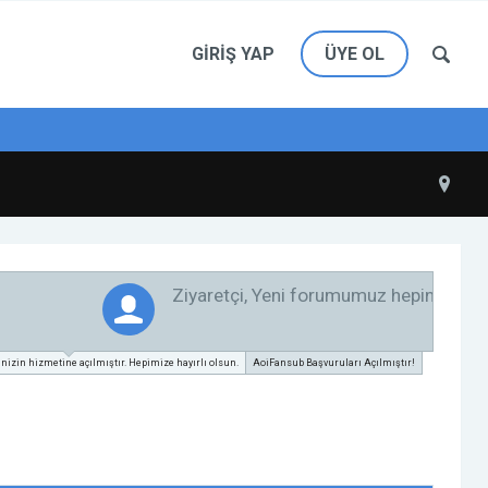
GIRIŞ YAP
ÜYE OL
zin hizmetine açılmıştır. Hepimize hayırlı olsun.
AoiFansub Başvuruları Açılmıştır!