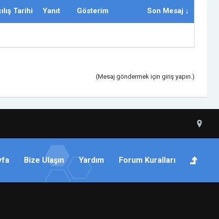
ılış Tarihi
Yanıt
Gösterim
Son Mesaj ↓
(Mesaj göndermek için giriş yapın.)
yfa
Bize Ulaşın
Yardım
Forum Kuralları