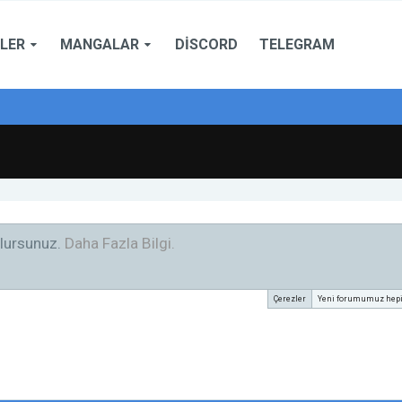
LER
MANGALAR
DISCORD
TELEGRAM
e açılmıştır. Hepimize hayırlı olsun.
Çerezler
Yeni forumumuz hepini