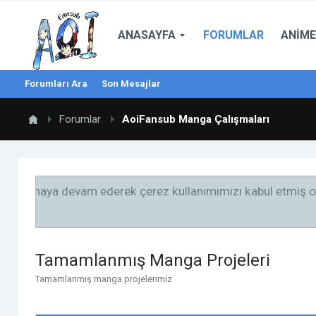
ANASAYFA
FORUMLAR
ANIME
Forumları Ara
Son Mesajlar
Forumlar
AoiFansub Manga Çalışmaları
Ziyaretçi, Yeni forumumuz hepinizin hizmetin
Tamamlanmış Manga Projeleri
Tamamlanmış manga projelerimiz