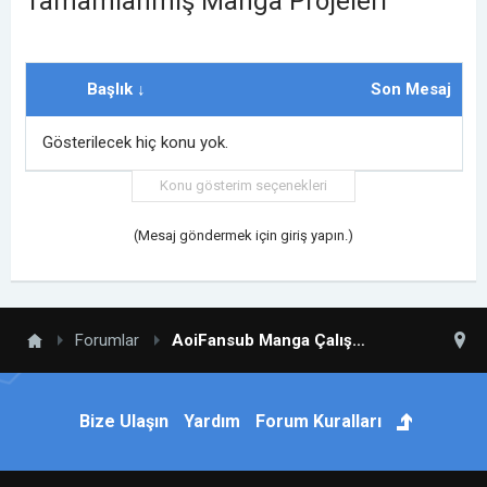
Tamamlanmış Manga Projeleri
Başlık ↓
Son Mesaj
Gösterilecek hiç konu yok.
Konu gösterim seçenekleri
(Mesaj göndermek için giriş yapın.)
Forumlar
AoiFansub Manga Çalışmaları
Bize Ulaşın
Yardım
Forum Kuralları