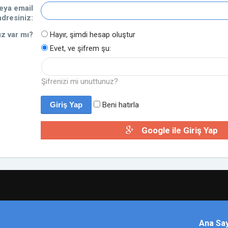
veya email
adresiniz:
z var mı?
Hayır, şimdi hesap oluştur
Evet, ve şifrem şu:
Şifrenizi mi unuttunuz?
Beni hatırla
Google ile Giriş Yap
Ana Sa