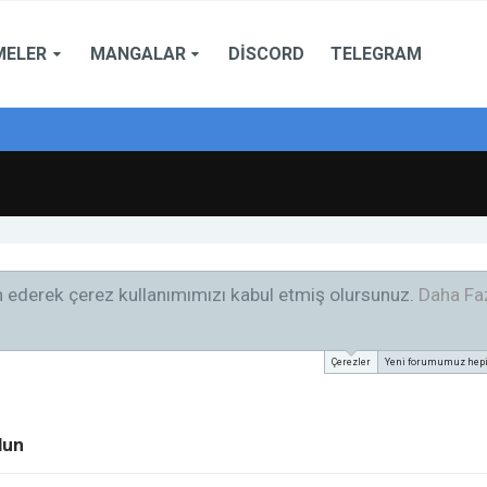
MELER
MANGALAR
DISCORD
TELEGRAM
am ederek çerez kullanımımızı kabul etmiş olursunuz.
Daha Faz
Çerezler
Yeni forumumuz hepini
lun