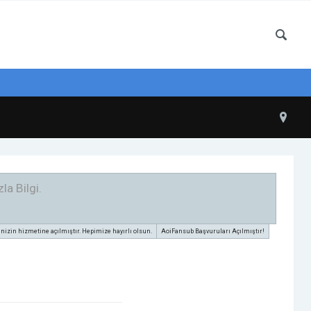
la Bilgi.
zin hizmetine açılmıştır. Hepimize hayırlı olsun.
AoiFansub Başvuruları Açılmıştır!