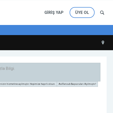
GIRIŞ YAP
ÜYE OL
la Bilgi.
zin hizmetine açılmıştır. Hepimize hayırlı olsun.
AoiFansub Başvuruları Açılmıştır!