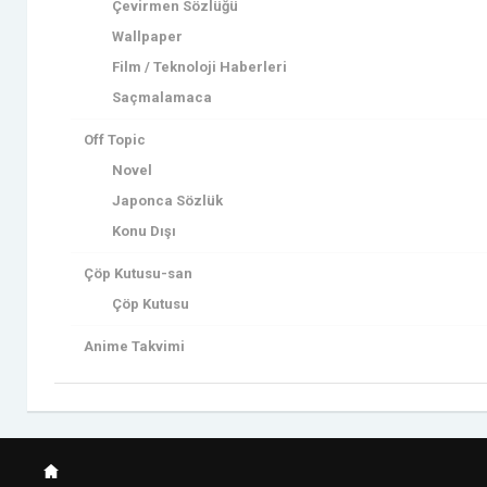
Çevirmen Sözlüğü
Wallpaper
Film / Teknoloji Haberleri
Saçmalamaca
Off Topic
Novel
Japonca Sözlük
Konu Dışı
Çöp Kutusu-san
Çöp Kutusu
Anime Takvimi