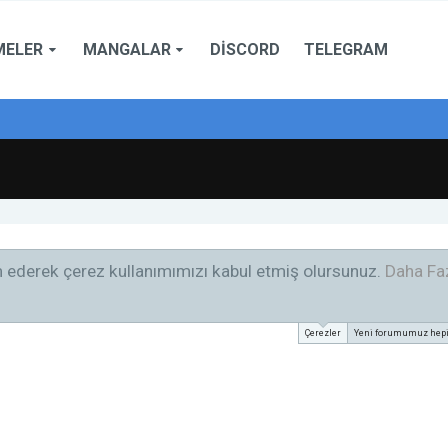
MELER
MANGALAR
DISCORD
TELEGRAM
am ederek çerez kullanımımızı kabul etmiş olursunuz.
Daha Faz
Çerezler
Yeni forumumuz hepini