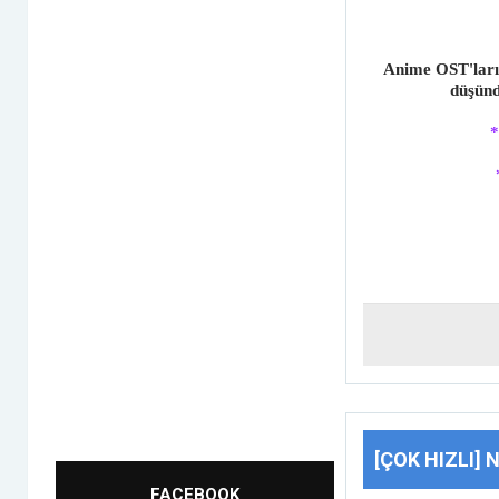
Anime OST'ların
düşünd
*
[ÇOK HIZLI] 
FACEBOOK