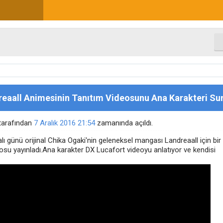
eaall Animesinin Tanıtım Videosunu Ana Karakteri Su
tarafından
7 Aralık 2016
21:54
zamanında açıldı.
alı günü orijinal Chika Ogaki'nin geleneksel mangası Landreaall için bir
eosu yayınladı.Ana karakter DX Lucafort videoyu anlatıyor ve kendisi