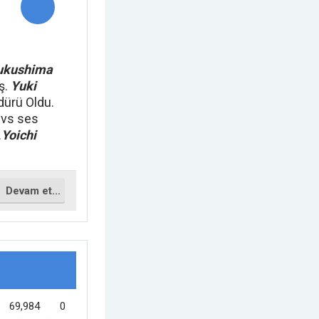
ukushima
ş.
Yuki
ürü Oldu.
vs ses
.
Yoichi
Devam et...
69,984
0