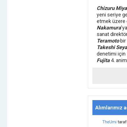
Chizuru Miy
yeni seriye g
etmek üzere 
Nakamura
'y
sanat direktör
Teramoto
bir
Takeshi Se
denetimi için 
Fujita
4. anime
Alımlarımız aç
TheUmi
tara