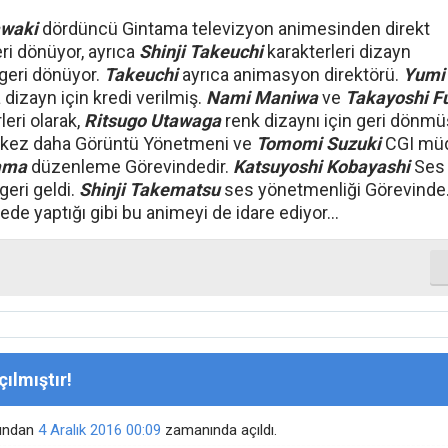
awaki
dördüncü Gintama televizyon animesinden direkt
eri dönüyor, ayrıca
Shinji Takeuchi
karakterleri dizayn
geri dönüyor.
Takeuchi
ayrıca animasyon direktörü.
Yumi
a dizayn için kredi verilmiş.
Nami Maniwa
ve
Takayoshi F
leri olarak,
Ritsugo Utawaga
renk dizaynı için geri dönmü
 kez daha Görüntü Yönetmeni ve
Tomomi Suzuki
CGI müd
yama
düzenleme Görevindedir.
Katsuyoshi Kobayashi
Ses 
geri geldi.
Shinji Takematsu
ses yönetmenliği Görevinde
de yaptığı gibi bu animeyi de idare ediyor...
ılmıştır!
fından
4 Aralık 2016
00:09
zamanında açıldı.