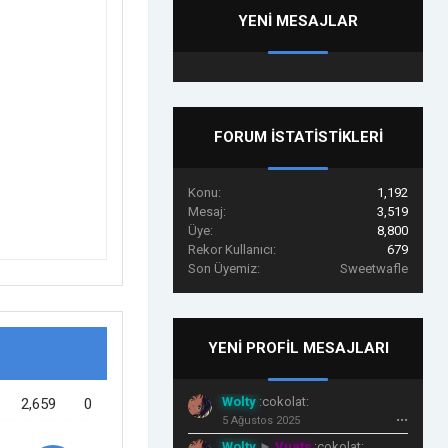
YENI MESAJLAR
FORUM İSTATISTIKLERI
Konu:
1,192
Mesaj:
3,519
Üye:
8,800
Rekor Kullanıcı:
679
Son Üyemiz:
Sweetwafle
YENI PROFIL MESAJLARI
Wolty
:cokolat:
2,659
0
5 Ağustos 2025
•••
Wolty
►
Vuats
:cokolat: