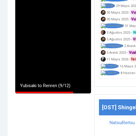
29 Mayıs 20
Vu
30 Mayıs 2025
-
Vu
30 Mayıs 2025
-
31 May
W
5 Ağustos 2025
-
V
5 Ağustos 2025
-
2 Aralı
Vua
5 Aralık 2025
-
fei
11 Mayıs 2026
-
16 Mayıs 
8 Haziran
Yubisaki to Renren (9/12)
[OST] Shinge
NatsuiReitsu