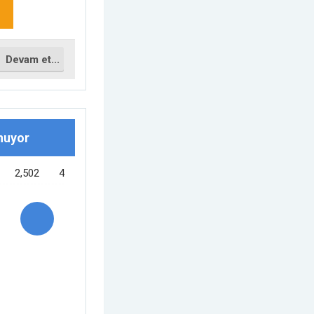
Devam et...
nuyor
2,502
4