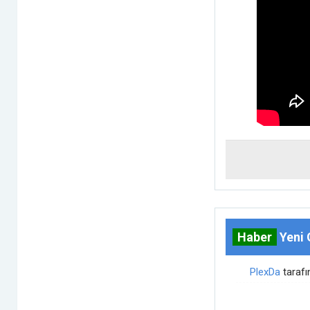
Haber
Yeni 
PlexDa
taraf