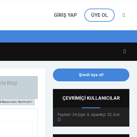
GIRIŞ YAP
ÜYE OL
 izlemeniz
Şimdi üye ol!
la Bilgi.
Ziyaretçi, Yeni forumumuz hepinizi
ÇEVRIMIÇI KULLANICILAR
 Başvuruları Açılmıştır!
Toplam: 24 (üye: 0, ziyaretçi: 22, bot:
2)