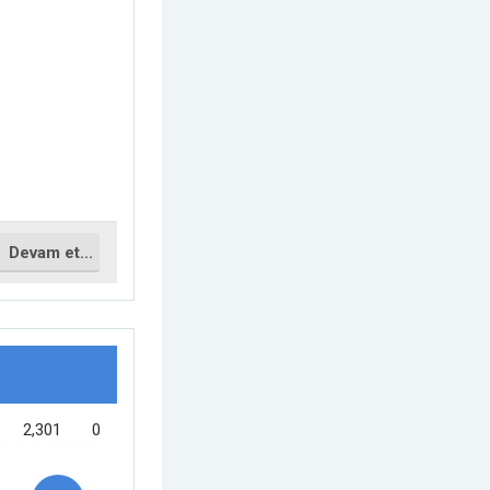
Devam et...
2,301
0