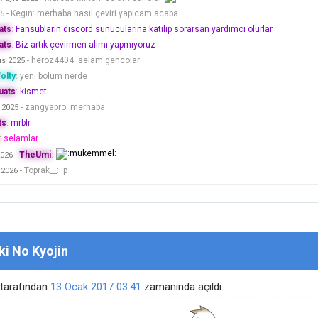
Kegın
:
merhaba nasıl çeviri yapıcam acaba
25
-
ats
:
Fansubların discord sunucularına katılıp sorarsan yardımcı olurlar
ats
:
Biz artık çevirmen alımı yapmıyoruz
heroz4404
:
selam gencolar
ıs 2025
-
olty
:
yeni bolum nerde
uats
:
kismet
zangyapro
:
merhaba
k 2025
-
ts
:
mrblr
:
selamlar
TheUmi
:
2026
-
Toprak__
:
:p
 2026
-
ki No Kyojin
tarafından
13 Ocak 2017
03:41
zamanında açıldı.