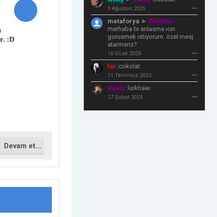
5 Ağustos 2025
•••
metaforya
►
TheUmi
merhaba bı anlasma ıcın
ı
gorusmek ıstıyorum. özel mesj
r. :D
atarmsnz?
16 Ocak 2025
•••
fei
:cokolat:
11 Temmuz 2023
•••
Vuats
:lurkhaie:
17 Şubat 2023
•••
Devam et...