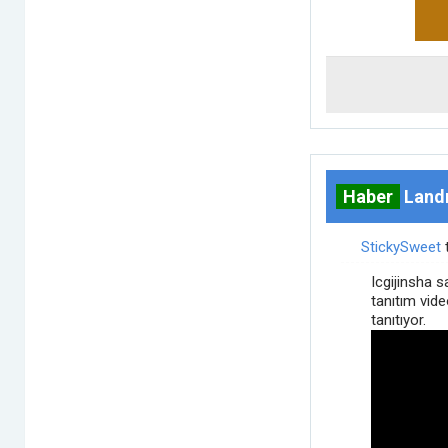
Haber
Landr
StickySweet
Icgijinsha s
tanıtım vid
tanıtıyor.