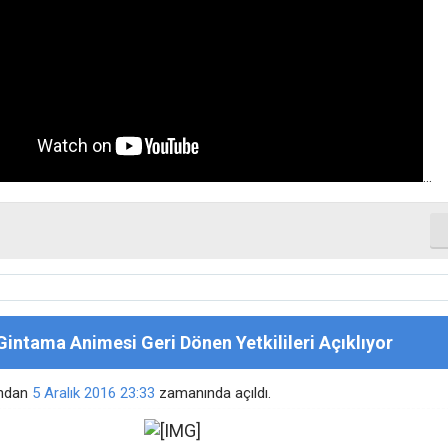
...​
Gintama Animesi Geri Dönen Yetkilileri Açıklıyor
ından
5 Aralık 2016
23:33
zamanında açıldı.