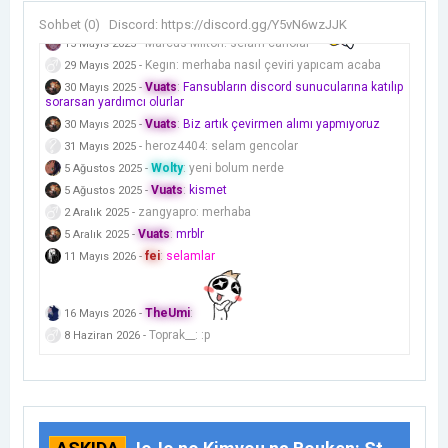
Sohbet (
0
)
Discord:
https://discord.gg/Y5vN6wzJJK
Marcus Milton
:
selam canolar
15 Mayıs 2025
-
Kegın
:
merhaba nasıl çeviri yapıcam acaba
29 Mayıs 2025
-
Vuats
:
Fansubların discord sunucularına katılıp
30 Mayıs 2025
-
sorarsan yardımcı olurlar
Vuats
:
Biz artık çevirmen alımı yapmıyoruz
30 Mayıs 2025
-
heroz4404
:
selam gencolar
31 Mayıs 2025
-
Wolty
:
yeni bolum nerde
5 Ağustos 2025
-
Vuats
:
kismet
5 Ağustos 2025
-
zangyapro
:
merhaba
2 Aralık 2025
-
Vuats
:
mrblr
5 Aralık 2025
-
fei
:
selamlar
11 Mayıs 2026
-
TheUmi
:
16 Mayıs 2026
-
Toprak__
:
:p
8 Haziran 2026
-