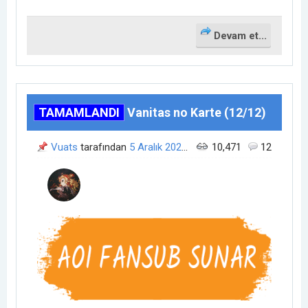
Devam et...
TAMAMLANDI
Vanitas no Karte (12/12)
Vuats
tarafından
5 Aralık 2021
03:41
10,471
zamanında açıldı.
12