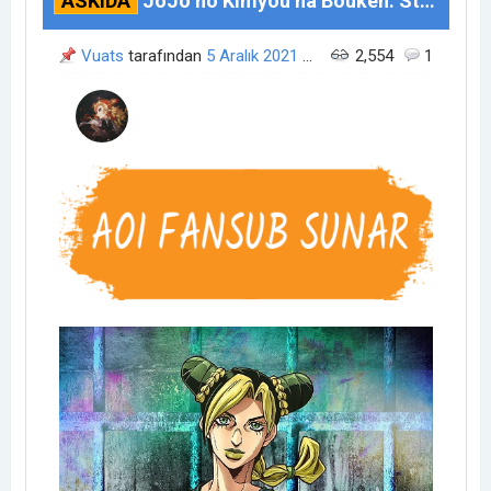
ASKIDA
JoJo no Kimyou na Bouken: Stone Ocean (0/?)
Vuats
tarafından
5 Aralık 2021
04:51
zamanında açıldı.
2,554
1