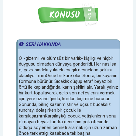
SERİ HAKKINDA
O, -gizemli ve ölümsüz bir varlık- kişiliği ve hiçbir
duygusu olmadan dünyaya gönderildi. Her nasılsa
o, çevresindeki yüksek enerjili nesnelerin şeklini
alabiliyor. rnrnÖnce bir küre olur. Sonra, bir kayanın
formuna bürünür. Sıcaklık düşüp etraf beyaz bir
örtü ile kaplandığında, karın şeklini alır. Yaralı, yalnız
bir kurt topallayarak gelip son nefeslerini vermek
için yere uzandığında, kurdun biçimine bürünür.
Sonunda, bilinç kazanmıştır ve uçsuz bucaksız
tundrayı dolaşırken bir çocuk ile
karşılaşır.rnrnKarşılaştığı çocuk, yetişkinlerin sonu
olmayan beyaz tundra denizinin çok ötesinde
olduğu söylenen cenneti aramak için uzun zaman
önce terk ettiği kasabada tek başına