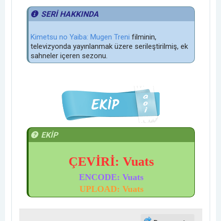
SERİ HAKKINDA
Kimetsu no Yaiba: Mugen Treni
filminin,
televizyonda yayınlanmak üzere serileştirilmiş, ek
sahneler içeren sezonu.
EKİP
ÇEVİRİ: Vuats
ENCODE
:
Vuats
UPLOAD:
Vuats