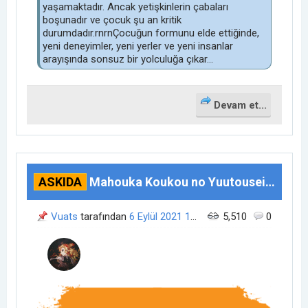
yaşamaktadır. Ancak yetişkinlerin çabaları
boşunadır ve çocuk şu an kritik
durumdadır.rnrnÇocuğun formunu elde ettiğinde,
yeni deneyimler, yeni yerler ve yeni insanlar
arayışında sonsuz bir yolculuğa çıkar...
Devam et...
ASKIDA
Mahouka Koukou no Yuutousei (8/13)
Vuats
tarafından
6 Eylül 2021
16:58
zamanında açıldı.
5,510
0