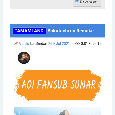
Devam et...
TAMAMLANDI
Bokutachi no Remake
Vuats
tarafından
26 Eylül 2021
17:19
zamanında açıldı.
8,817
15