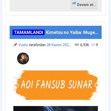
Devam et...
TAMAMLANDI
Kimetsu no Yaiba: Mugen Ressha-hen TV (7/7)
Vuats
tarafından
28 Kasım 2021
21:01
6,936
zamanında açıldı.
9