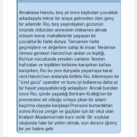
Amakawa Haruto, beş yıl önce kaybolan çocukluk
arkadaşıyla tekrar bir araya gelmeden ölen genç
bir adamdır. Rio, beş yaşındayken gözünün
önünde öldürülen annesinin intikamını almak
isteyen kenar mahallelerde yaşayan bir
çocuktur.İki farklı dünya. Tamamen farklı
geçmişlere ve değerlere sahip iki insan. Nedense
ölmesi gereken Haruto'nun anıları ve kişiliği,
Rio'nun vücudunda yeniden canlanır. İkisinin
hafızaları ve kişilikleri birbirine karışırken kafası
karışırken, Rio bu yeni dünyada yaşamaya karar
verir.Haruto'nun anılarıyla birlikte Rio, bilinmeyen bir
"özel gücü" uyandırır ve bunu iyi kullanırsa daha iyi
bir hayat yaşayabileceği anlaşılıyor. Ancak bundan
önce Rio, içinde yaşadığı Bertram Krallığı'nın bir
prensesine ait olduğu ortaya çıkan bir adam
kaçırma olayıyla karşılaşır.Prensesi kurtardıktan
sonra Rio'ya zengin ve güçlüler için bir okul olan
Kraliyet Akademisi'nde burs verilir. Bir soylular
okulunda fakir bir yetim olmak, son derece iğrenç
bir yer haline gelir.