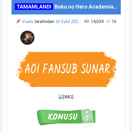
TAMAMLANDI
Boku no Hero Academia 5. Sezon
Vuats
tarafından
26 Eylül 2021
01:29
14,034
zamanında açıldı.
16