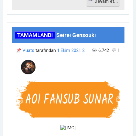
Devam et...
TAMAMLANDI
Seirei Gensouki
Vuats
tarafından
1 Ekim 2021
23:47
zamanında açıldı.
6,742
1